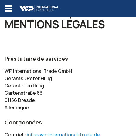
MENTIONS LÉGALES
Prestataire de services
WP International Trade GmbH
Gérants : Peter Hillig
Gérant : Jan Hillig
Gartenstraße 63
01156 Dresde
Allemagne
Coordonnées
Courriel :
info@wp-international-trade.de