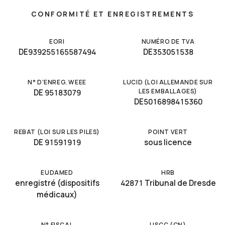
CONFORMITÉ ET ENREGISTREMENTS
EORI
NUMÉRO DE TVA
DE939255165587494
DE353051538
N° D'ENREG. WEEE
LUCID (LOI ALLEMANDE SUR
LES EMBALLAGES)
DE 95183079
DE5016898415360
REBAT (LOI SUR LES PILES)
POINT VERT
DE 91591919
sous licence
EUDAMED
HRB
enregistré (dispositifs
42871 Tribunal de Dresde
médicaux)
N° FISCAL
USCC (CN)